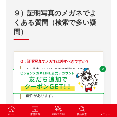
９）証明写真のメガネでよ
くある質問（検索で多い疑
問）
Q：証明写真でメガネは外すべきですか？
A：基本はかけたままで問題ありません。
Q：メガネの反射はNGですか？
A：目が見えないほどの反射はNGになる可
能性があります。
Q：目が小さく見えるのはなぜですか？
A：度数や乱視の有無によってレンズに厚
ホーム
店舗情報
商品検索
お気に入り商品