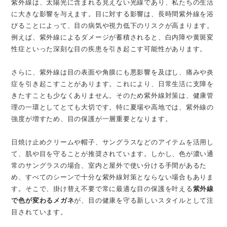
紫外線は、太陽光に含まれる見えない光線であり、私たちの生活
に大きな影響を与えます。目に対する影響は、長時間紫外線を浴
びることによって、目の病気や視力低下のリスクが高まります。
例えば、紫外線によるダメージが蓄積されると、白内障や黄斑変
性症といった深刻な目の疾患を引き起こす可能性があります。
さらに、紫外線は目の表面や角膜にも悪影響を及ぼし、痛みや炎
症を引き起こすことがあります。これにより、日常生活に支障を
きたすことも少なくありません。そのため紫外線対策は、健康管
理の一環としてとても大切です。特に夏場や高地では、紫外線の
強度が増すため、目の保護が一層重要となります。
日焼け止めクリームや帽子、サングラスなどのアイテムを活用し
て、肌や目を守ることが推奨されています。しかし、色が濃い通
常のサングラスの場合、室内と屋外で使い分ける手間があるた
め、すべてのシーンで十分な紫外線対策とならない場合もありま
す。そこで、掛け替え不要で常に最適な目の保護を叶える
紫外線
で色が変わるメガネ
が、目の健康を守る新しいスタイルとして注
目されています。