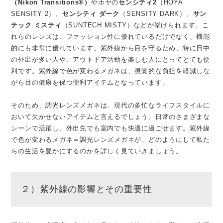
（Nikon Transitions®）
やホヤの
センシティ2
（HOYA
SENSITY 2）、
センシティ ダーク
（SENSITY DARK）、
サン
テック ミスティ
（SUNTECH MISTY）などが挙げられます。こ
れらのレンズは、ファッション性に優れているだけでなく、機能
的にも非常に優れています。紫外線から目を守るため、特に日中
の外出が多い人や、アウトドア活動を楽しむ人にとってとても便
利です。紫外線で色が変わるメガネは、視覚的な負担を軽減しな
がら目の健康を保つ便利アイテムとなっています。
そのため、調光レンズメガネは、現代の多忙なライフスタイルに
おいて欠かせないアイテムと言えるでしょう。日常のさまざまな
シーンで活躍し、外出先でも室内でも快適に過ごせます。紫外線
で色が変わるメガネ＝調光レンズメガネが、どのようにして私た
ちの生活を豊かにするのかを詳しく見ていきましょう。
２）紫外線の影響とその重要性