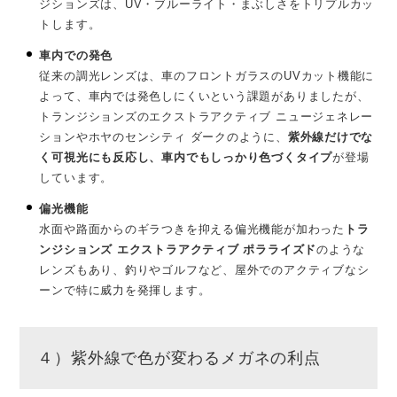
ジションズは、UV・ブルーライト・まぶしさをトリプルカッ
トします。
車内での発色
従来の調光レンズは、車のフロントガラスのUVカット機能に
よって、車内では発色しにくいという課題がありましたが、
トランジションズのエクストラアクティブ ニュージェネレー
ションやホヤのセンシティ ダークのように、
紫外線だけでな
く可視光にも反応し、車内でもしっかり色づくタイプ
が登場
しています。
偏光機能
水面や路面からのギラつきを抑える偏光機能が加わった
トラ
ンジションズ エクストラアクティブ ポラライズド
のような
レンズもあり、釣りやゴルフなど、屋外でのアクティブなシ
ーンで特に威力を発揮します。
４）紫外線で色が変わるメガネの利点