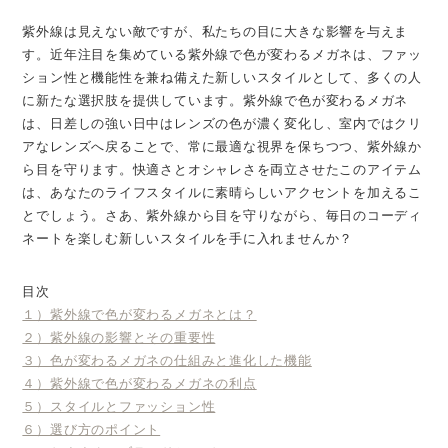
紫外線は見えない敵ですが、私たちの目に大きな影響を与えま
す。近年注目を集めている紫外線で色が変わるメガネは、ファッ
ション性と機能性を兼ね備えた新しいスタイルとして、多くの人
に新たな選択肢を提供しています。紫外線で色が変わるメガネ
は、日差しの強い日中はレンズの色が濃く変化し、室内ではクリ
アなレンズへ戻ることで、常に最適な視界を保ちつつ、紫外線か
ら目を守ります。快適さとオシャレさを両立させたこのアイテム
は、あなたのライフスタイルに素晴らしいアクセントを加えるこ
とでしょう。さあ、紫外線から目を守りながら、毎日のコーディ
ネートを楽しむ新しいスタイルを手に入れませんか？
目次
１）紫外線で色が変わるメガネとは？
２）紫外線の影響とその重要性
３）色が変わるメガネの仕組みと進化した機能
４）紫外線で色が変わるメガネの利点
５）スタイルとファッション性
６）選び方のポイント