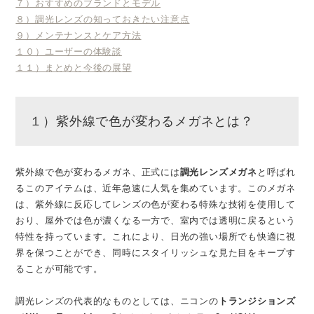
７）おすすめのブランドとモデル
８）調光レンズの知っておきたい注意点
９）メンテナンスとケア方法
１０）ユーザーの体験談
１１）まとめと今後の展望
１）紫外線で色が変わるメガネとは？
紫外線で色が変わるメガネ、正式には
調光レンズメガネ
と呼ばれ
るこのアイテムは、近年急速に人気を集めています。このメガネ
は、紫外線に反応してレンズの色が変わる特殊な技術を使用して
おり、屋外では色が濃くなる一方で、室内では透明に戻るという
特性を持っています。これにより、日光の強い場所でも快適に視
界を保つことができ、同時にスタイリッシュな見た目をキープす
ることが可能です。
調光レンズの代表的なものとしては、ニコンの
トランジションズ