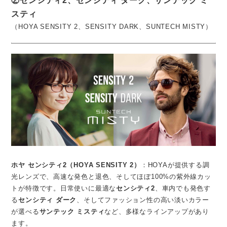
②センシティ2、センシティ ダーク、サンテック ミ
スティ
（HOYA SENSITY 2、SENSITY DARK、SUNTECH MISTY）
ホヤ センシティ2（HOYA SENSITY 2）
：HOYAが提供する調
光レンズで、高速な発色と退色、そしてほぼ100%の紫外線カッ
トが特徴です。日常使いに最適な
センシティ2
、車内でも発色す
る
センシティ ダーク
、そしてファッション性の高い淡いカラー
が選べる
サンテック ミスティ
など、多様なラインアップがあり
ます。