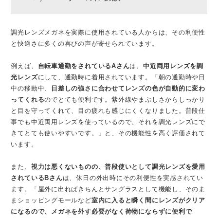
調光レンズメガネを実際に使用されている人からは、その利便性
と快適さに多くの喜びの声が寄せられています。
例えば、
自転車通勤をされているAさん
は、
中近両用レンズを調
光レンズ
にして、通勤時に着用されています。「朝の通勤時や日
中の移動中、
日差しの強さに合わせてレンズの色が自動的に変わ
ってくれる
のでとても便利です。紫外線やまぶしさからしっかり
と目を守ってくれて、目の疲れも感じにくくなりました。普段仕
事でも中近両用レンズを使っているので、それを調光レンズにで
きてとても使いやすいです。」と、その機能性を高く評価されて
います。
また、
視力は悪くないものの、普段使いとして調光レンズを愛用
されているBさん
は、休日の外出時にその利便性を実感されてい
ます。「屋外に出ればきちんとサングラスとして機能し、そのま
まショッピングモールなど
室内に入ると瞬く間にレンズがクリア
になるので、メガネを外す必要がなく荷物にならずに便利で