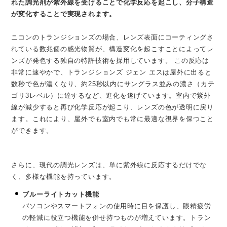
れた調光剤が紫外線を受けることで化学反応を起こし、分子構造
が変化することで実現されます。
ニコンのトランジションズの場合、レンズ表面にコーティングさ
れている数兆個の感光物質が、構造変化を起こすことによってレ
ンズが発色する独自の特許技術を採用しています。 この反応は
非常に速やかで、トランジションズ ジェン エスは屋外に出ると
数秒で色が濃くなり、約25秒以内にサングラス並みの濃さ（カテ
ゴリ3レベル）に達するなど、進化を遂げています。室内で紫外
線が減少すると再び化学反応が起こり、レンズの色が透明に戻り
ます。これにより、屋外でも室内でも常に最適な視界を保つこと
ができます。
さらに、現代の調光レンズは、単に紫外線に反応するだけでな
く、多様な機能を持っています。
ブルーライトカット機能
パソコンやスマートフォンの使用時に目を保護し、眼精疲労
の軽減に役立つ機能を併せ持つものが増えています。トラン