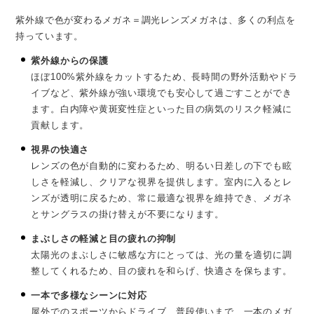
紫外線で色が変わるメガネ＝調光レンズメガネは、多くの利点を
持っています。
紫外線からの保護
ほぼ100%紫外線をカットするため、長時間の野外活動やドラ
イブなど、紫外線が強い環境でも安心して過ごすことができ
ます。白内障や黄斑変性症といった目の病気のリスク軽減に
貢献します。
視界の快適さ
レンズの色が自動的に変わるため、明るい日差しの下でも眩
しさを軽減し、クリアな視界を提供します。室内に入るとレ
ンズが透明に戻るため、常に最適な視界を維持でき、メガネ
とサングラスの掛け替えが不要になります。
まぶしさの軽減と目の疲れの抑制
太陽光のまぶしさに敏感な方にとっては、光の量を適切に調
整してくれるため、目の疲れを和らげ、快適さを保ちます。
一本で多様なシーンに対応
屋外でのスポーツからドライブ、普段使いまで、一本のメガ